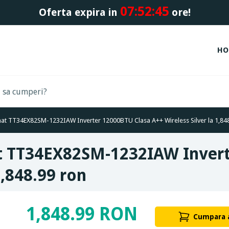
07:
52:
45
Oferta expira in
ore!
HO
nat TT34EX82SM-1232IAW Inverter 12000BTU Clasa A++ Wireless Silver la 1,84
at TT34EX82SM-1232IAW Inver
1,848.99 ron
1,848.99 RON
Cumpara