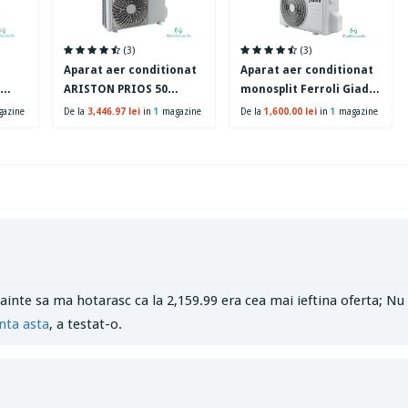
(3)
(3)
Aparat aer conditionat
Aparat aer conditionat
ARISTON PRIOS 50
monosplit Ferroli Giada
,
inverter 18000 BTU,
S, 9000 BTU, A++, Wi-fi
azine
De la
3,446.97 lei
in
1
magazine
De la
1,600.00 lei
in
1
magazine
Clasa A++/A+, Alb
er,
-
inte sa ma hotarasc ca la 2,159.99 era cea mai ieftina oferta; Nu 
nta asta
, a testat-o.