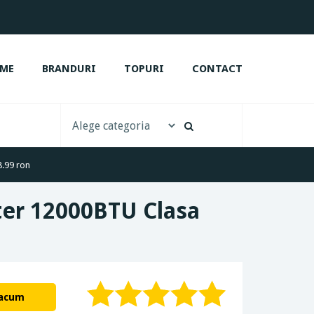
ME
BRANDURI
TOPURI
CONTACT
8.99 ron
ter 12000BTU Clasa
 acum