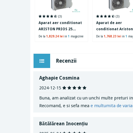
(3)
(3)
Aparat aer conditionat
Aparat de aer
ARISTON PRIOS 25
conditionat Ariston
inverter 9000 BTU, Clasa
PRIOS 35, 12000 BTU
De la
1,829.24 lei
in
1
magazine
De la
1,768.23 lei
in
1
mag
A++, Ultra Silent
Clasa A++, Functie
incalzire, 2D Invert
functie Sleep, Auto
Recenzii
Restart, Follow Me,
display ascuns, Alb
Aghapie Cosmina
2024-12-15
Buna, am analizat cu un unchi multe preturi ina
Recomand, e si sefa mea
e multumita de varia
Bătălărean Inocențiu