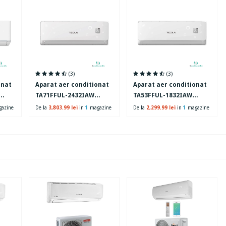
(3)
(3)
onat
Aparat aer conditionat
Aparat aer conditionat
TA71FFUL-2432IAW
TA53FFUL-1832IAW
r
Inverter 24000BTU Clasa
Inverter 18000BTU Clasa
azine
De la
3,803.99 lei
in
1
magazine
De la
2,299.99 lei
in
1
magazine
A++ Wi-Fi Alb
A++ Wi-Fi Alb