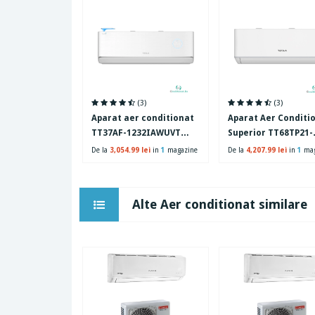
(3)
(3)
Aparat aer conditionat
Aparat Aer Conditi
TT37AF-1232IAWUVT
Superior TT68TP21-
Inverter 12000BTU Clasa
2432IAWUV Inverte
De la
3,054.99 lei
in
1
magazine
De la
4,207.99 lei
in
1
mag
A+++ Wi-Fi White
24000BTU Clasa A++
Wireless Alb
Alte Aer conditionat similare