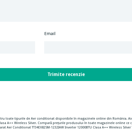
Email
tru toate tipurile de Aer conditionat disponibile în magazinele online din România. Aici
sa A++ Wireless Silver. Compară prețurile produsului în toate magazinele online ce c
parat Aer Conditionat TT34EX82SM-1232IAW Inverter 12000BTU Clasa A++ Wireless Silver în