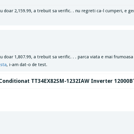
ar 2,159.99, a trebuit sa verific. . nu regreti ca-l cumperi, e genu
oar 1,807.99, a trebuit sa verific. . . parca viata e mai frumoasa d
asta
, i-am dat-o de test.
r Conditionat TT34EX82SM-1232IAW Inverter 12000BTU