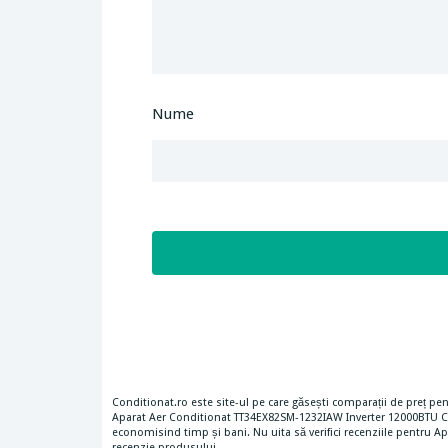
Nume
Conditionat.ro este site-ul pe care găsești comparații de preț pen
Aparat Aer Conditionat TT34EX82SM-1232IAW Inverter 12000BTU Cla
economisind timp și bani. Nu uita să verifici recenziile pentru A
recenzie produsului.