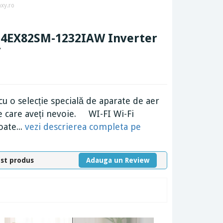
xy.ro
T34EX82SM-1232IAW Inverter
r
u o selecție specială de aparate de aer
 de care aveți nevoie. WI-FI Wi-Fi
oate...
vezi descrierea completa pe
est produs
Adauga un Review