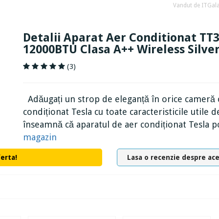
Vandut de ITGala
Detalii Aparat Aer Conditionat T
12000BTU Clasa A++ Wireless Silve
(3)
Adăugați un strop de eleganță în orice cameră c
condiționat Tesla cu toate caracteristicile utile
înseamnă că aparatul de aer condiționat Tesla p
magazin
ferta!
Lasa o recenzie despre ac