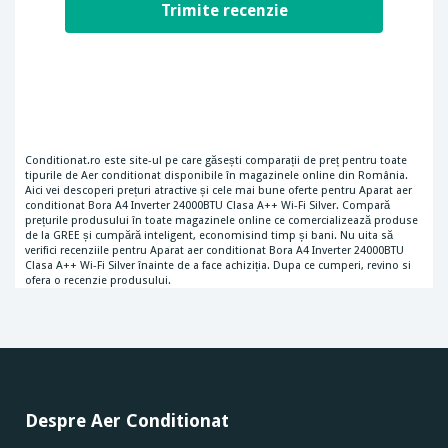
Conditionat.ro este site-ul pe care găsești comparații de preț pentru toate
tipurile de Aer conditionat disponibile în magazinele online din România.
Aici vei descoperi prețuri atractive și cele mai bune oferte pentru Aparat aer
conditionat Bora A4 Inverter 24000BTU Clasa A++ Wi-Fi Silver. Compară
prețurile produsului în toate magazinele online ce comercializează produse
de la GREE și cumpără inteligent, economisind timp și bani. Nu uita să
verifici recenziile pentru Aparat aer conditionat Bora A4 Inverter 24000BTU
Clasa A++ Wi-Fi Silver înainte de a face achiziția. Dupa ce cumperi, revino si
ofera o recenzie produsului.
Despre Aer Conditionat