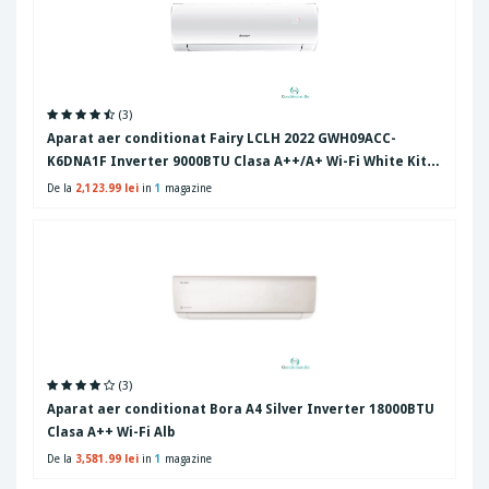
(3)
Aparat aer conditionat Fairy LCLH 2022 GWH09ACC-
K6DNA1F Inverter 9000BTU Clasa A++/A+ Wi-Fi White Kit
instalare inclus
De la
2,123.99 lei
in
1
magazine
(3)
Aparat aer conditionat Bora A4 Silver Inverter 18000BTU
Clasa A++ Wi-Fi Alb
De la
3,581.99 lei
in
1
magazine