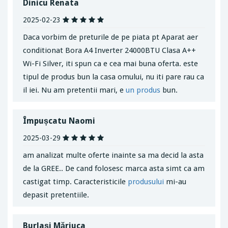
Dinicu Renata
2025-02-23
Daca vorbim de preturile de pe piata pt Aparat aer
conditionat Bora A4 Inverter 24000BTU Clasa A++
Wi-Fi Silver, iti spun ca e cea mai buna oferta. este
tipul de produs bun la casa omului, nu iti pare rau ca
il iei. Nu am pretentii mari, e
un produs
bun.
Împușcatu Naomi
2025-03-29
am analizat multe oferte inainte sa ma decid la asta
de la GREE.. De cand folosesc marca asta simt ca am
castigat timp. Caracteristicile
produsului
mi-au
depasit pretentiile.
Burlași Măriuca