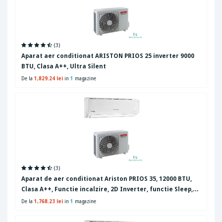
(3)
Aparat aer conditionat ARISTON PRIOS 25 inverter 9000
BTU, Clasa A++, Ultra Silent
De la
1,829.24 lei
in
1
magazine
(3)
Aparat de aer conditionat Ariston PRIOS 35, 12000 BTU,
Clasa A++, Functie incalzire, 2D Inverter, functie Sleep,
Auto-Restart, Follow Me, display ascuns, Alb
De la
1,768.23 lei
in
1
magazine