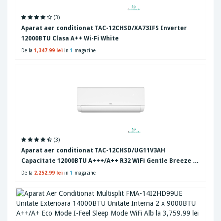
(3)
Aparat aer conditionat TAC-12CHSD/XA73IFS Inverter
12000BTU Clasa A++ Wi-Fi White
De la
1,347.99 lei
in
1
magazine
(3)
Aparat aer conditionat TAC-12CHSD/UG11V3AH
Capacitate 12000BTU A+++/A++ R32 WiFi Gentle Breeze T-
AI Energy-saving Alb
De la
2,252.99 lei
in
1
magazine