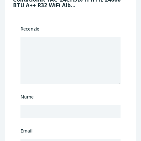
BTU A++ R32 WiFi Alb...
Recenzie
Nume
Email