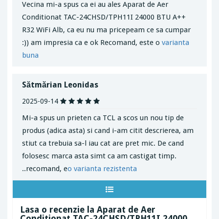
Vecina mi-a spus ca ei au ales Aparat de Aer
Conditionat TAC-24CHSD/TPH11I 24000 BTU A++
R32 WiFi Alb, ca eu nu ma pricepeam ce sa cumpar
:)) am impresia ca e ok Recomand, este o
varianta
buna
Sătmărian Leonidas
2025-09-14
Mi-a spus un prieten ca TCL a scos un nou tip de
produs (adica asta) si cand i-am citit descrierea, am
stiut ca trebuia sa-l iau cat are pret mic. De cand
folosesc marca asta simt ca am castigat timp.
..recomand, e
o varianta rezistenta
Lasa o recenzie la Aparat de Aer
Conditionat TAC-24CHSD/TPH11I 24000