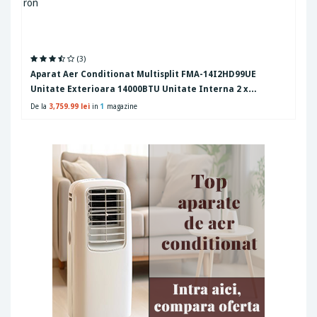
(3)
Aparat Aer Conditionat Multisplit FMA-14I2HD99UE
Unitate Exterioara 14000BTU Unitate Interna 2 x
9000BTU A++/A+ Eco Mode I-Feel Sleep Mode WiFi Alb
De la
3,759.99 lei
in
1
magazine