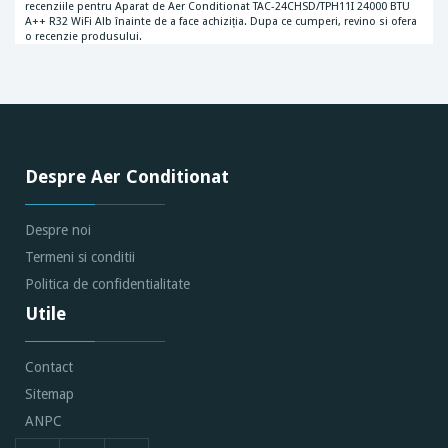
recenziile pentru Aparat de Aer Conditionat TAC-24CHSD/TPH11I 24000 BTU
A++ R32 WiFi Alb înainte de a face achiziția. Dupa ce cumperi, revino si ofera
o recenzie produsului.
Despre Aer Conditionat
Despre noi
Termeni si conditii
Politica de confidentialitate
Utile
Contact
Sitemap
ANPC