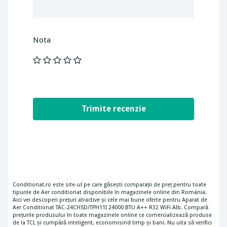
Nota
Conditionat.ro este site-ul pe care găsești comparații de preț pentru toate
tipurile de Aer conditionat disponibile în magazinele online din România.
Aici vei descoperi prețuri atractive și cele mai bune oferte pentru Aparat de
Aer Conditionat TAC-24CHSD/TPH11I 24000 BTU A++ R32 WiFi Alb. Compară
prețurile produsului în toate magazinele online ce comercializează produse
de la TCL și cumpără inteligent, economisind timp și bani. Nu uita să verifici