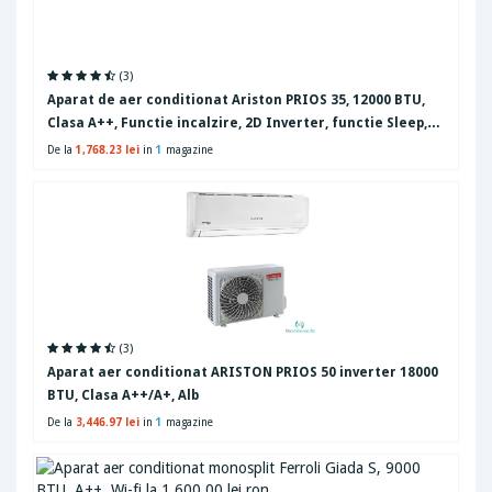
(3)
Aparat de aer conditionat Ariston PRIOS 35, 12000 BTU,
Clasa A++, Functie incalzire, 2D Inverter, functie Sleep,
Auto-Restart, Follow Me, display ascuns, Alb
De la
1,768.23 lei
in
1
magazine
(3)
Aparat aer conditionat ARISTON PRIOS 50 inverter 18000
BTU, Clasa A++/A+, Alb
De la
3,446.97 lei
in
1
magazine